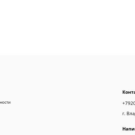
Конт
ности
+792
г. Вл
Напи