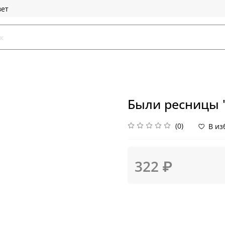
вет
Были ресницы "E
(0)
В из
322 ₽