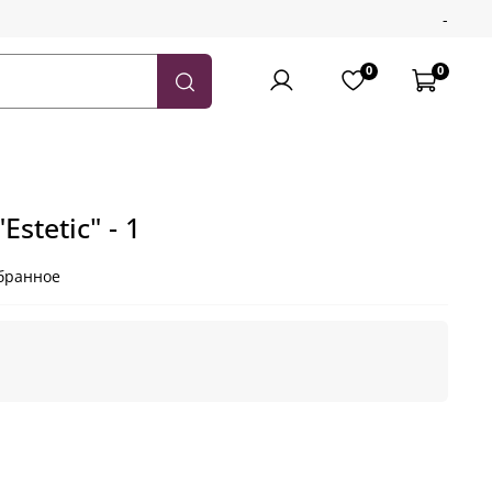
-
0
0
stetic" - 1
бранное