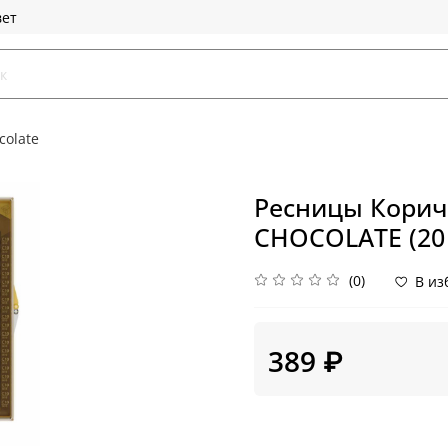
вет
colate
Ресницы Корич
CHOCOLATE (20 
(0)
В из
389 ₽