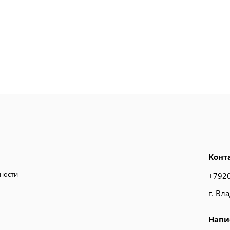
Конт
ности
+792
г. Вл
Напи