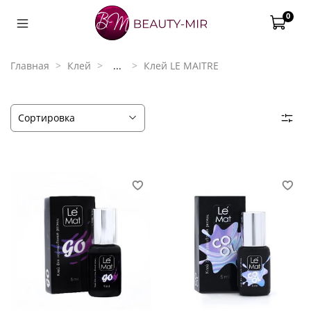
0
Главная
Клей
...
Клей LE MAITRE