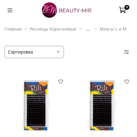
0
Главная
Ресницы Коричневые
...
Миксы L и M