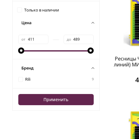
Только в наличии
Цена
—
от
до
Ресницы Ч
линий) МИК
Бренд
4
Rili
9
Применить