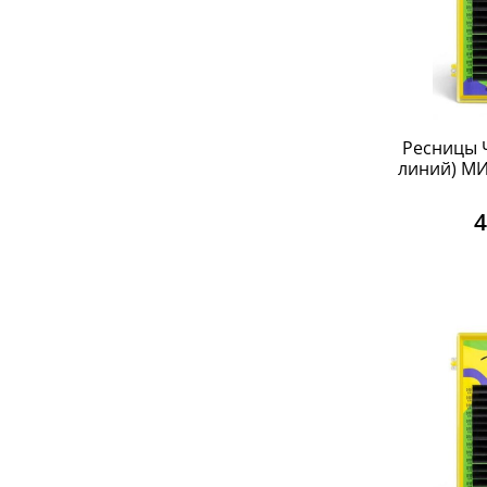
Ресницы Ч
линий) МИК
4