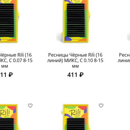
ёрные Rili (16
Ресницы Чёрные Rili (16
Ресн
С, C 0.07 8-15
линий) МИКС, C 0.10 8-15
линий
мм
мм
11 ₽
411 ₽