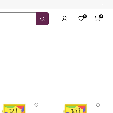
-
0
0