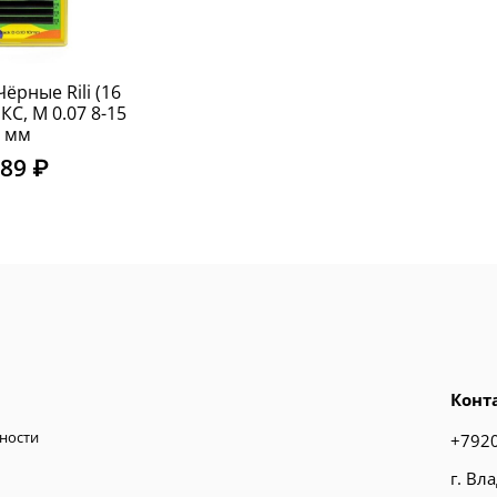
ёрные Rili (16
С, M 0.07 8-15
мм
89 ₽
Конт
ности
+792
г. Вл