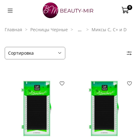
0
Главная
Ресницы Черные
...
Миксы С, C+ и D